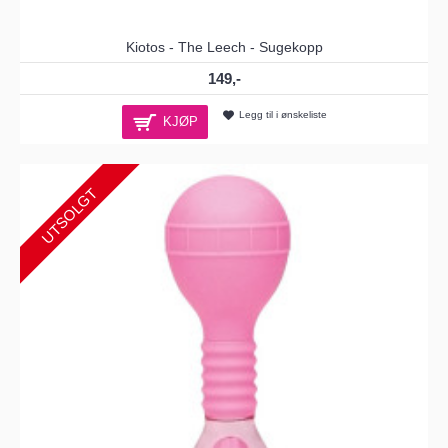
Kiotos - The Leech - Sugekopp
149,-
Legg til i ønskeliste
KJØP
UTSOLGT