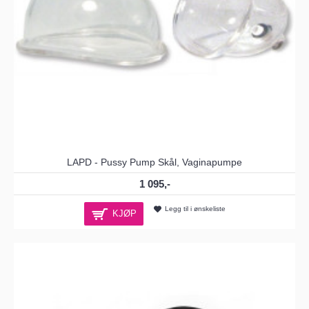
LAPD - Pussy Pump Skål, Vaginapumpe
1 095,-
Legg til i ønskeliste
KJØP