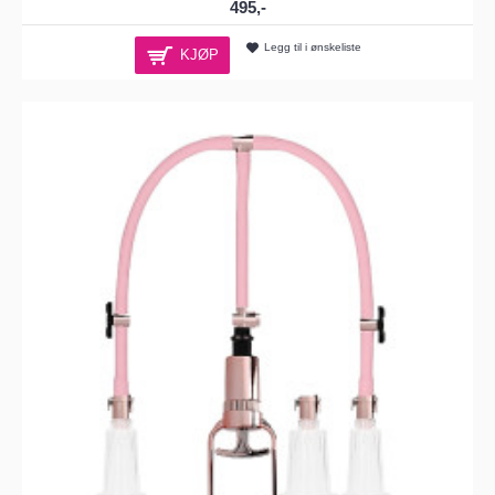
495,-
Legg til i ønskeliste
KJØP