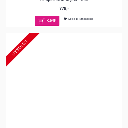
779,-
Legg til i ønskeliste
KJØP
UTSOLGT