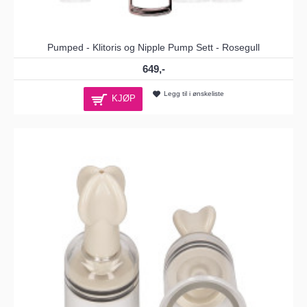
Pumped - Klitoris og Nipple Pump Sett - Rosegull
649,-
Legg til i ønskeliste
KJØP