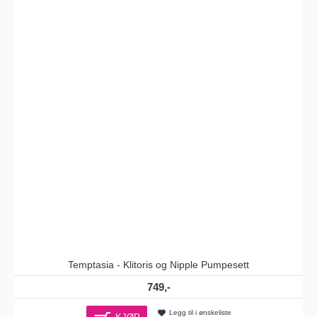
Temptasia - Klitoris og Nipple Pumpesett
749,-
Legg til i ønskeliste