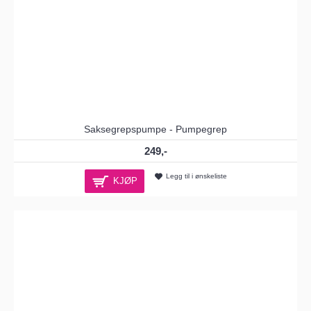
Saksegrepspumpe - Pumpegrep
249,-
Legg til i ønskeliste
KJØP