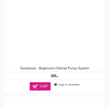
Temptasia - Beginners Clitorial Pump System
395,-
Legg til i ønskeliste
KJØP