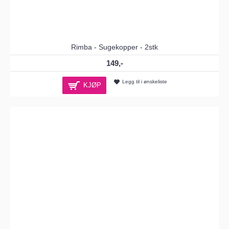
Rimba - Sugekopper - 2stk
149,-
Legg til i ønskeliste
KJØP