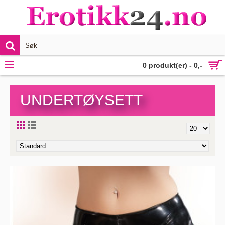
VIS MER
0 produkt(er) - 0,-
UNDERTØYSETT