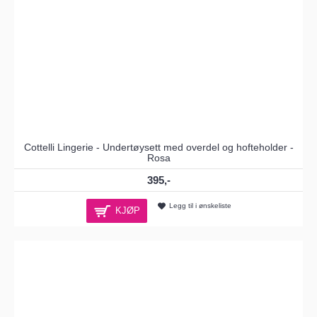
Cottelli Lingerie - Undertøysett med overdel og hofteholder -
Rosa
395,-
Legg til i ønskeliste
KJØP