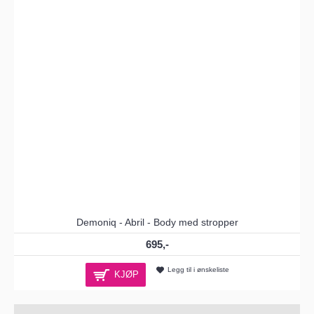
Demoniq - Abril - Body med stropper
695,-
Legg til i ønskeliste
KJØP