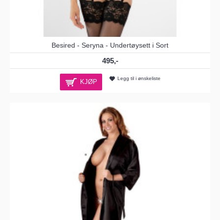
Besired - Seryna - Undertøysett i Sort
495,-
Legg til i ønskeliste
KJØP