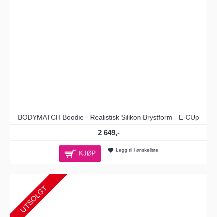
BODYMATCH Boodie - Realistisk Silikon Brystform - E-CUp
2 649,-
Legg til i ønskeliste
KJØP
UTSOLGT