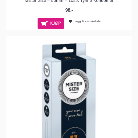
Mister Size – 53mm – 10stk Tynne Kondomer
98,-
Legg til i ønskeliste
KJØP