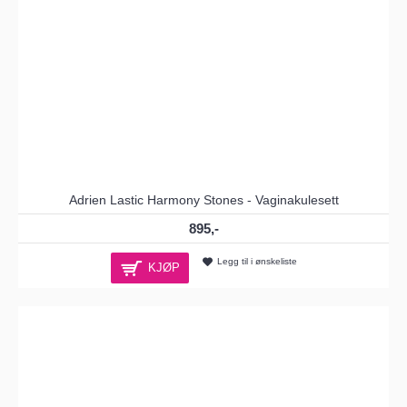
Adrien Lastic Harmony Stones - Vaginakulesett
895,-
Legg til i ønskeliste
KJØP