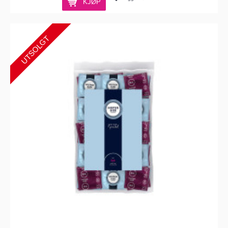
KJØP
UTSOLGT