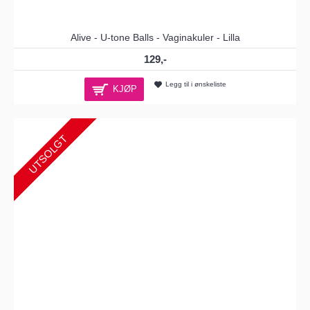
Alive - U-tone Balls - Vaginakuler - Lilla
129,-
Legg til i ønskeliste
KJØP
UTSOLGT