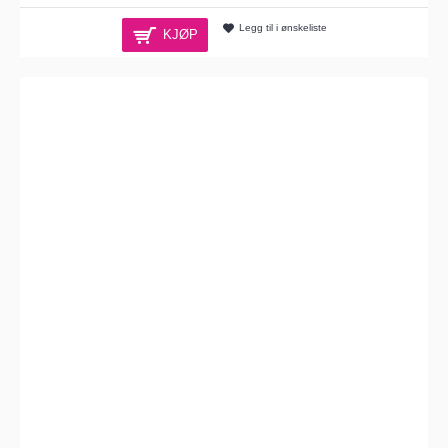
Legg til i ønskeliste
KJØP