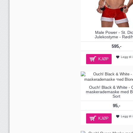
Male Power - St. Dic
Julekostyme - Rød/H
595,-
Legg til 
KJØP
Ouch! Black & White -
maskerademaske med Bl
Sort
95,-
Legg til 
KJØP