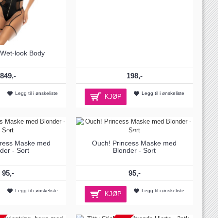
 Wet-look Body
849,-
198,-
Legg til i ønskeliste
Legg til i ønskeliste
KJØP
ress Maske med
Ouch! Princess Maske med
der - Sort
Blonder - Sort
95,-
95,-
Legg til i ønskeliste
Legg til i ønskeliste
KJØP