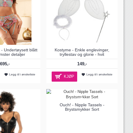
 - Undertøysett blått
Kostyme - Enkle englevinger,
ster detaljer
tryllestav og glorie - hvit
695,-
149,-
Legg til i ønskeliste
Legg til i ønskeliste
KJØP
Ouch! - Nipple Tassels -
Brystsmykker Sort