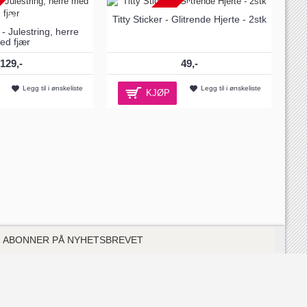
UTSOLGT
Titty Sticker - Glitrende Hjerte - 2stk
- Julestring, herre
ed fjær
129,-
49,-
Legg til i ønskeliste
Legg til i ønskeliste
KJØP
ABONNER PÅ NYHETSBREVET
Abonner på nyhetsbrevet vårt for å få varsler om siste nytt og gode
tilbud. Vi behandler informasjonen din i tråd med
personvernerklæringen
.