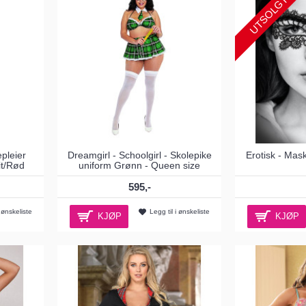
UTSOLGT
epleier
Dreamgirl - Schoolgirl - Skolepike
Erotisk - Mas
it/Rød
uniform Grønn - Queen size
595,-
i ønskeliste
Legg til i ønskeliste
KJØP
KJØP