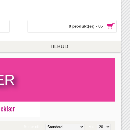
0 produkt(er) - 0,-
TILBUD
ER
leklær
Sorter etter:
Vis: