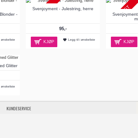
UTSOLGT
UTSOLGT
Svenjoyment - Julestring, herre
londer -
Svenjoyment 
m
95,-
i ønskeliste
Legg til i ønskeliste
KJØP
KJØP
ed Glitter
i ønskeliste
KUNDESERVICE
Kontakt oss
Angrerett/returskjema
Gavekort