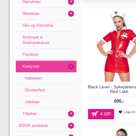
+
Dameklær
+
Herreklær
Sko og Støvletter
Strømper &
Strømpebukser
Parykker
-
Kostymer
Halloween
Black Level - Sykepleieru
Oktoberfest
Rød Lakk
695,-
Juleklær
Legg til 
+
Tilbehør
KJØP
+
BDSM produkter