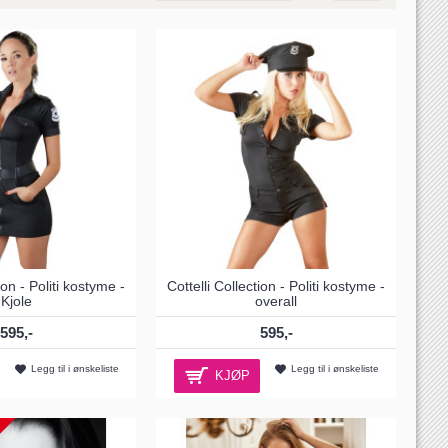
ion - Politi kostyme -
Cottelli Collection - Politi kostyme -
Kjole
overall
595,-
595,-
Legg til i ønskeliste
Legg til i ønskeliste
KJØP