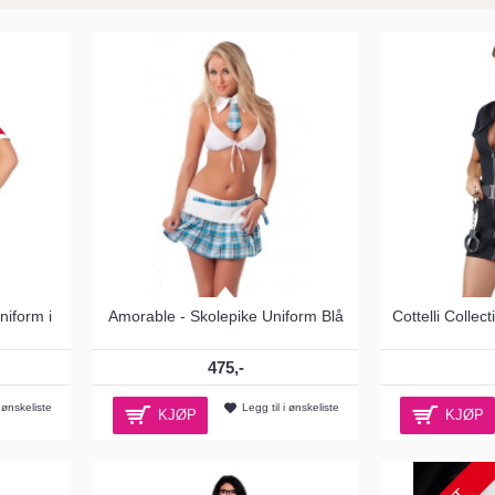
niform i
Amorable - Skolepike Uniform Blå
Cottelli Collect
475,-
i ønskeliste
Legg til i ønskeliste
KJØP
KJØP