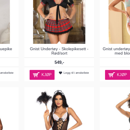
tuepike
Gnist Undertøy - Skolepikesett -
Gnist undertøy
Rød/sort
med blom
549,-
i ønskeliste
Legg til i ønskeliste
KJØP
KJØP