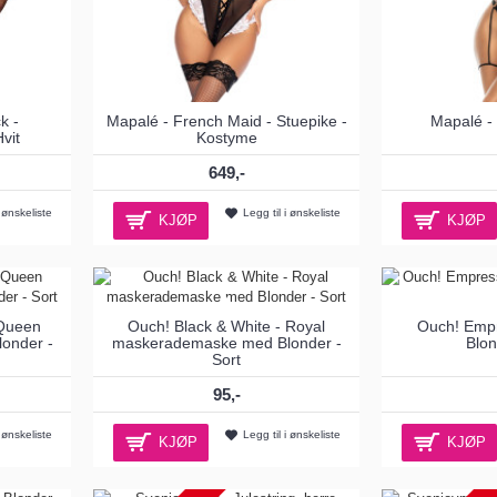
k -
Mapalé - French Maid - Stuepike -
Mapalé -
vit
Kostyme
649,-
i ønskeliste
Legg til i ønskeliste
KJØP
KJØP
 Queen
Ouch! Black & White - Royal
Ouch! Emp
onder -
maskerademaske med Blonder -
Blon
Sort
95,-
i ønskeliste
Legg til i ønskeliste
KJØP
KJØP