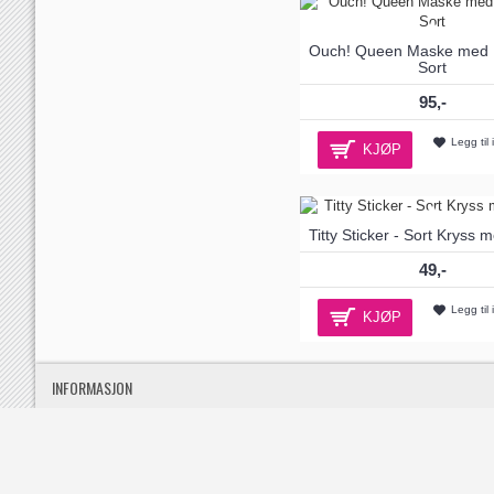
Ouch! Queen Maske med B
Sort
95,-
Legg til 
KJØP
Titty Sticker - Sort Kryss m
49,-
Legg til 
KJØP
INFORMASJON
Leveringsinformasjon
Personvern
Betingelser