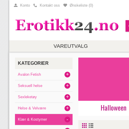
Konto
Kontakt oss
Ønskeliste (
0
)
VAREUTVALG
KATEGORIER
+
Avalon Fetish
+
Seksuell helse
+
Sexleketøy
Halloween
+
Helse & Velvære
-
Klær & Kostymer