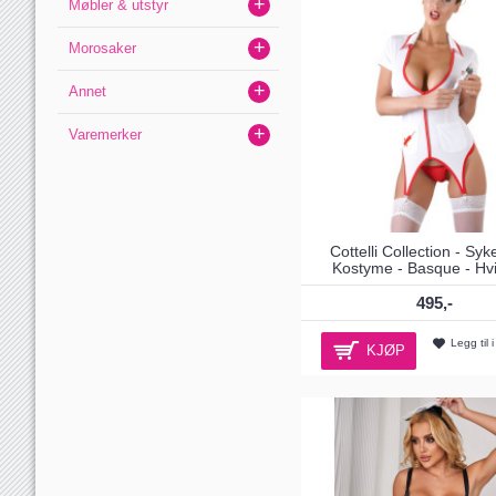
+
Møbler & utstyr
+
Morosaker
+
Annet
+
Varemerker
Cottelli Collection - Syk
Kostyme - Basque - Hv
495,-
Legg til 
KJØP