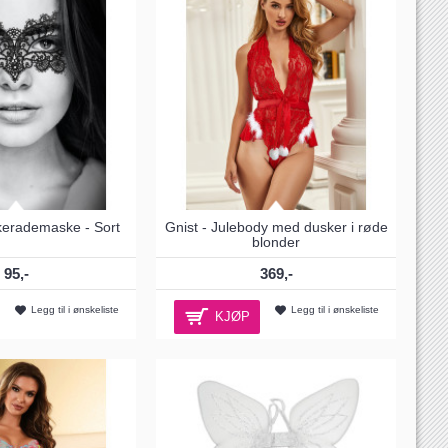
kerademaske - Sort
Gnist - Julebody med dusker i røde
blonder
95,-
369,-
Legg til i ønskeliste
Legg til i ønskeliste
KJØP