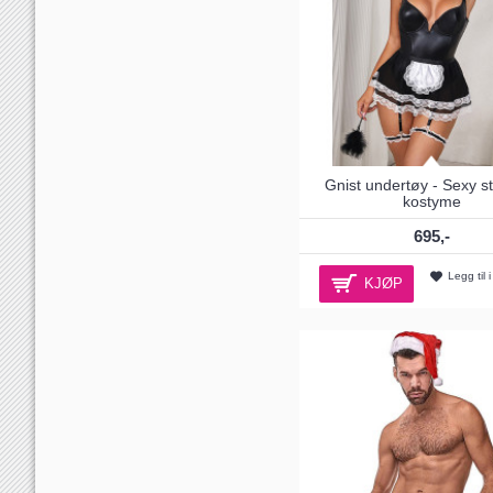
Gnist undertøy - Sexy s
kostyme
695,-
Legg til 
KJØP