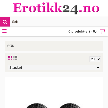
VIS MER
0 produkt(er) - 0,-
SØK