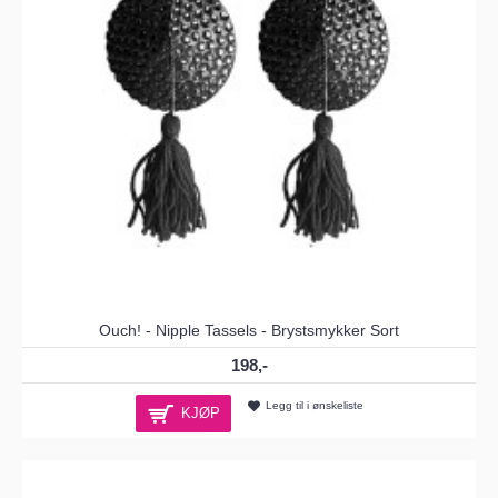
Ouch! - Nipple Tassels - Brystsmykker Sort
198,-
Legg til i ønskeliste
KJØP